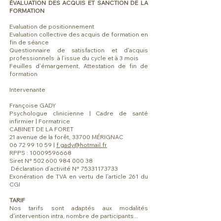
​ÉVALUATION DES ACQUIS ET SANCTION DE LA
FORMATION
Evaluation de positionnement
Evaluation collective des acquis de formation en
fin de séance
Questionnaire de satisfaction et d'acquis
professionnels à l’issue du cycle et à 3 mois
Feuilles d’émargement, Attestation de fin de
formation
Intervenante
Françoise GADY
Psychologue clinicienne | Cadre de santé
infirmier | Formatrice
CABINET DE LA FORET
21 avenue de la forêt, 33700 MÉRIGNAC
06 72 99 10 59 |
f.gady@hotmail.fr
RPPS :
10009596668
Siret N°
502 600 984 000 38
Déclaration d’activité N°
75331173733
Exonération de TVA en vertu de l'article 261 du
CGI
TARIF
Nos tarifs sont adaptés aux modalités
d'intervention intra, nombre de participants...