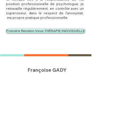
position professionnelle de psychologue, je
retravaille régulièrement, en contrôle avec un
superviseur, dans le respect de l'anonymat,
ma propre pratique professionnelle.
Prendre Rendez-Vous THÉRAPIE INDIVIDUELLE
Françoise GADY
Psychologue clinicienne |
Cadre de santé | Formatrice
à Mérignac - Bordeaux Métropole
THÉRAPIE ADULTE
THÉRAPIE ENFANT
THÉRAPIE DE COUPLE
FORMATION
✦
Coordonnées