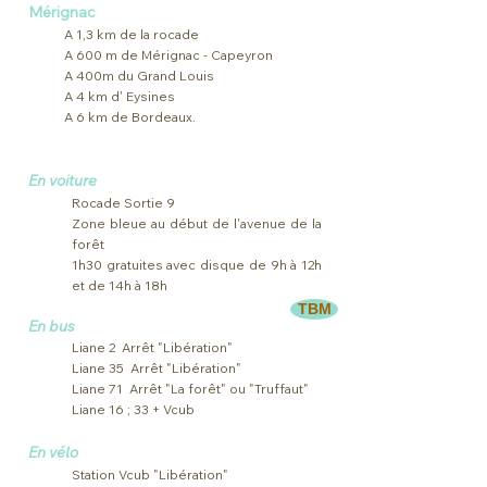
Mérignac
A 1,3 km de la rocade
A 600 m de Mérignac - Capeyron
A 400m du Grand Louis
A 4 km d' Eysines
A 6 km de Bordeaux.
En voiture ​
Rocade Sortie 9
Zone bleue au début de l'avenue de la
forêt
1h30 gratuites avec disque de 9h à 12h
et de 14h à 18h
TBM
En bus
Liane 2 Arrêt "Libération"
Liane 35 Arrêt "Libération"
Liane 71 Arrêt "La forêt" ou "Truffaut"
Liane 16 ; 33 + Vcub
En vélo
Station Vcub "Libération"​