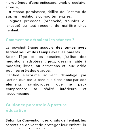
- problèmes d’apprentissage, phobie scolaire,
anxiété,
- tristesse persistante, faillite de l’estime de
soi, manifestations comportementales,
- signes précoces (précocité, troubles du
langage) ou tout ressenti de mal-être chez
l’enfant.
Comment se déroulent les séances ?
La psychothérapie associe
des temps avec
l’enfant seul et des temps avec les parents.
Selon l’âge et les besoins, j’utilise des
médiations adaptées : jeux, dessins, pâte à
modeler, livres, ou entretiens et jeux vidéo
pour les pré-ados et ados.
L’enfant s’exprime souvent davantage par
l’action que par la parole : c’est donc par ces
éléments symboliques que je peux
comprendre sa réalité intérieure et
l’accompagner.
Guidance parentale & posture
éducative
Selo
n
La Convention des droits de l’enfant, l
es
parents s
e doivent de protéger leur enfant : ils